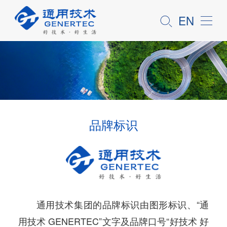
EN
品牌标识
通用技术集团的品牌标识由图形标识、“通
用技术 GENERTEC”文字及品牌口号“好技术 好