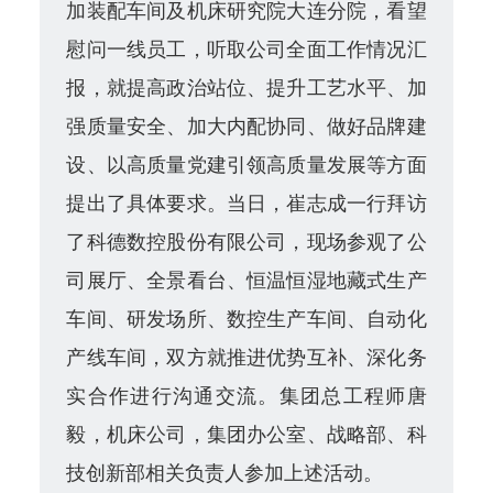
加装配车间及机床研究院大连分院，看望
慰问一线员工，听取公司全面工作情况汇
报，就提高政治站位、提升工艺水平、加
强质量安全、加大内配协同、做好品牌建
设、以高质量党建引领高质量发展等方面
提出了具体要求。当日，崔志成一行拜访
了科德数控股份有限公司，现场参观了公
司展厅、全景看台、恒温恒湿地藏式生产
车间、研发场所、数控生产车间、自动化
产线车间，双方就推进优势互补、深化务
实合作进行沟通交流。集团总工程师唐
毅，机床公司，集团办公室、战略部、科
技创新部相关负责人参加上述活动。