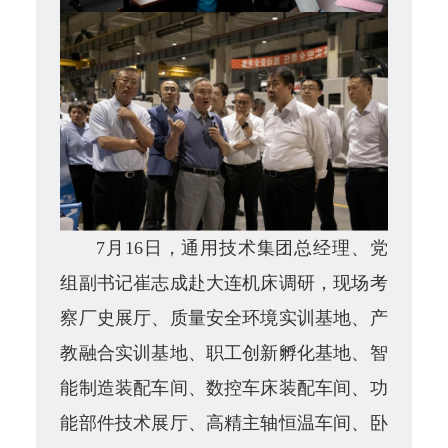
7月16日，通用技术集团总经理、党
组副书记崔志成赴大连机床调研，现场考
察厂史展厅、质量安全环境实训基地、产
教融合实训基地、职工创新孵化基地、智
能制造装配车间、数控车床装配车间、功
能部件技术展厅、高精主轴恒温车间、卧